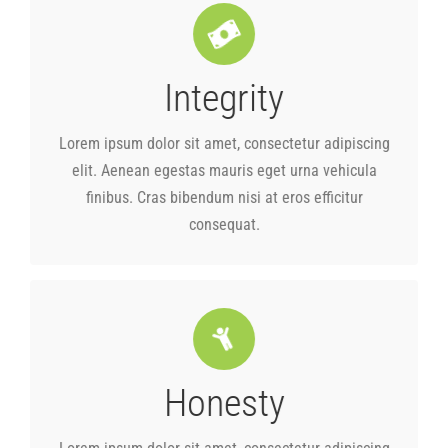
Integrity
consequat.
finibus. Cras bibendum nisi at eros efficitur
elit. Aenean egestas mauris eget urna vehicula
Lorem ipsum dolor sit amet, consectetur adipiscing
Lorem ipsum dolor sit amet, consectetur adipiscing
elit. Aenean egestas mauris eget urna vehicula
finibus. Cras bibendum nisi at eros efficitur
consequat.
Honesty
consequat.
finibus. Cras bibendum nisi at eros efficitur
elit. Aenean egestas mauris eget urna vehicula