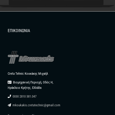
ΕΠΙΚΟΙΝΩΝΊΑ
Creta Tehnic Κουκάκης Μιχαήλ
Βιομηχανική Περιοχή, Οδός Η,
Ηράκλειο Κρήτης, Ελλάδα
0030 2810 381.047
mkoukakis.cretatechnic@gmail.com