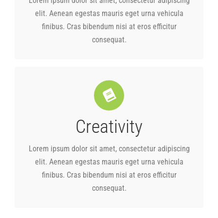
Lorem ipsum dolor sit amet, consectetur adipiscing
Lorem ipsum dolor sit amet, consectetur adipiscing
elit. Aenean egestas mauris eget urna vehicula
finibus. Cras bibendum nisi at eros efficitur
consequat.
Creativity
consequat.
finibus. Cras bibendum nisi at eros efficitur
elit. Aenean egestas mauris eget urna vehicula
Lorem ipsum dolor sit amet, consectetur adipiscing
Lorem ipsum dolor sit amet, consectetur adipiscing
elit. Aenean egestas mauris eget urna vehicula
finibus. Cras bibendum nisi at eros efficitur
consequat.