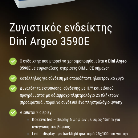
Ζυγιστικός ενδείκτης
Dini Argeo 3590E
Ο ενδείκτης που μπορεί να χρησιμοποιηθεί είναι
ο
Dini Argeo
3590E
με ευρωπαϊκές εγκρίσεις OIML, CE σήμανση
Κατάλληλος για σύνδεση με οποιοδήποτε ηλεκτρονικό ζυγό
Δυνατότητα εκτύπωσης, σύνδεσης με Η/Υ και ειδικού
προγράμματος με αδιάβροχο πληκτρολόγιο 25 πλήκτρων
(προαιρετικά μπορεί να συνδεθεί ένα πληκτρολόγιο Qwerty
Διαθέτει 2 display:
Κόκκινο led – display 6 ψηφίων με ύψος 15mm για
ανάγνωση του βάρους.
Led – display με backlight φωτισμό 25χ100mm για την