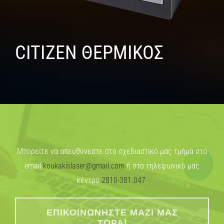
CITIZEN ΘΕΡΜΙΚΟΣ
Μπορείτε να απευθύνεστε στο σχεδιαστικό μας τμήμα στο
email
koukakislaser@gmail.com
ή στο τηλεφωνικό μας
κέντρο
2810-381.047
.
ΕΠΙΚΟΙΝΩΝΉΣΤΕ ΜΑΖΊ ΜΑΣ
ΤΏΡΑ!