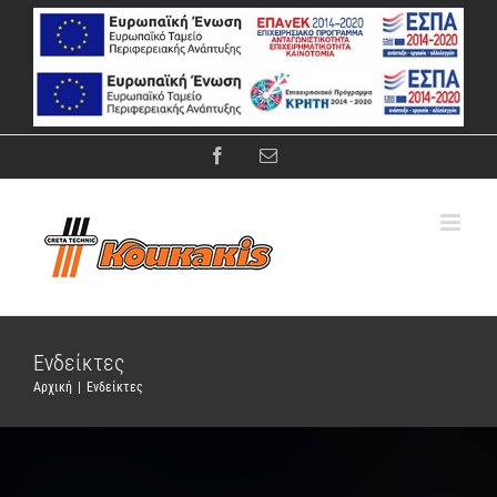
Μετάβαση
στο
περιεχόμενο
Facebook
Email
Ενδείκτες
Αρχική
|
Ενδείκτες