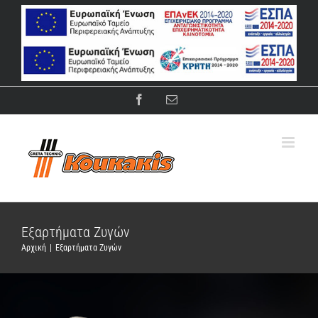
Μετάβαση
στο
περιεχόμενο
Facebook
Email
Εξαρτήματα Ζυγών
Αρχική
|
Εξαρτήματα Ζυγών