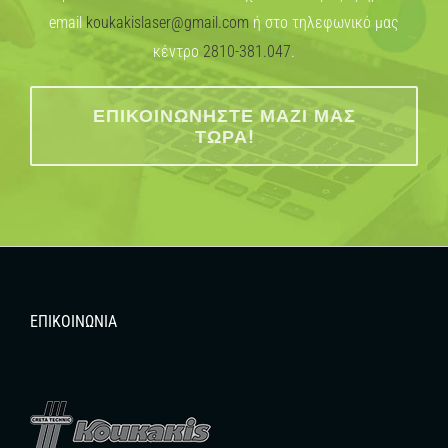
email
koukakislaser@gmail.com
ή στο τηλεφωνικό μας
κέντρο
2810-381.047
.
ΕΠΙΚΟΙΝΩΝΉΣΤΕ ΜΑΖΊ ΜΑΣ
ΤΏΡΑ!
ΕΠΙΚΟΙΝΩΝΊΑ