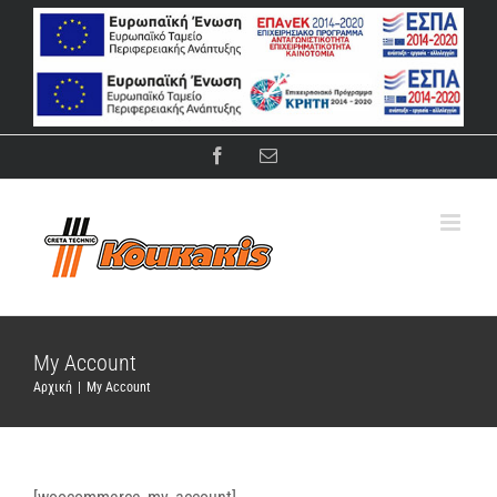
Μετάβαση
στο
περιεχόμενο
Facebook
Email
My Account
Αρχική
|
My Account