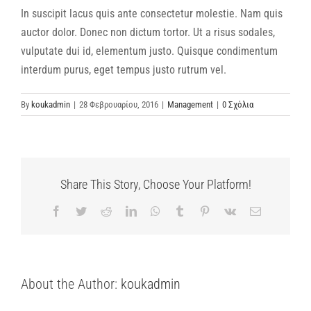
In suscipit lacus quis ante consectetur molestie. Nam quis
auctor dolor. Donec non dictum tortor. Ut a risus sodales,
vulputate dui id, elementum justo. Quisque condimentum
interdum purus, eget tempus justo rutrum vel.
By
koukadmin
|
28 Φεβρουαρίου, 2016
|
Management
|
0 Σχόλια
Share This Story, Choose Your Platform!
Facebook
Twitter
Reddit
LinkedIn
WhatsApp
Tumblr
Pinterest
Vk
Email
About the Author:
koukadmin