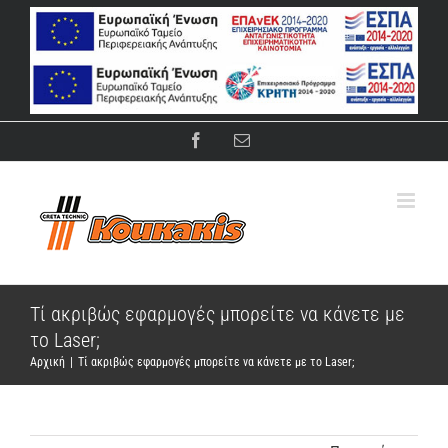
Μετάβαση
στο
περιεχόμενο
Facebook
Email
Τί ακριβώς εφαρμογές μπορείτε να κάνετε με
το Laser;
Αρχική
|
Τί ακριβώς εφαρμογές μπορείτε να κάνετε με το Laser;