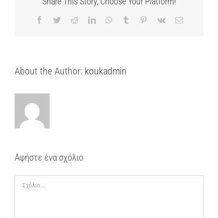
Share This Story, Choose Your Platform!
Facebook
Twitter
Reddit
LinkedIn
WhatsApp
Tumblr
Pinterest
Vk
Email
About the Author:
koukadmin
Αφήστε ένα σχόλιο
Σχόλιο