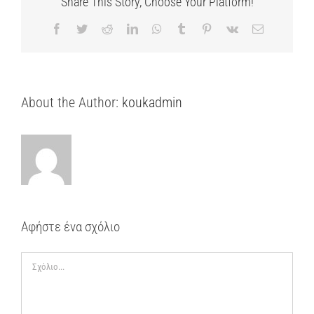
Share This Story, Choose Your Platform!
Facebook
Twitter
Reddit
LinkedIn
WhatsApp
Tumblr
Pinterest
Vk
Email
About the Author:
koukadmin
Αφήστε ένα σχόλιο
Σχόλιο